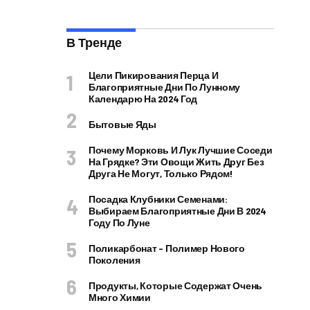
В Тренде
Цели Пикирования Перца И
Благоприятные Дни По Лунному
Календарю На 2024 Год
Бытовые Яды
Почему Морковь И Лук Лучшие Соседи
На Грядке? Эти Овощи Жить Друг Без
Друга Не Могут, Только Рядом!
Посадка Клубники Семенами:
Выбираем Благоприятные Дни В 2024
Году По Луне
Поликарбонат – Полимер Нового
Поколения
Продукты, Которые Содержат Очень
Много Химии