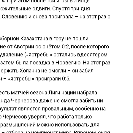
:4. При этом после той игры в Линце
ложительные сдвиги. Спустя три дня
Словению и снова проиграла – на этот раз с
борной Казахстана в гору не пошли.
 от Австрии со счётом 0:2, после которого
 удаление («ястребы» остались вдесятером
 А затем была поездка в Норвегию. На этот раз
ержать Холанна не смогли – он забил
 – «ястребы» проиграли 0:5.
есть матчей сезона Лиги наций набрала
анда Черчесова даже не смогла забить ни
езультат является провальным, особенно на
 Черчесов уверял, что работа только
я размышлений можно использовать для
 – отбора на чемпионат мира. Впрочем, судя