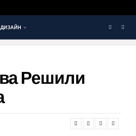
 ДИЗАЙН
ова Решили
а