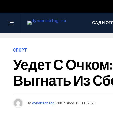
САД И ОГ
СПОРТ
Уедет С Очком
Выгнать Из Сб
By
dynamicblog
Published
19.11.2025