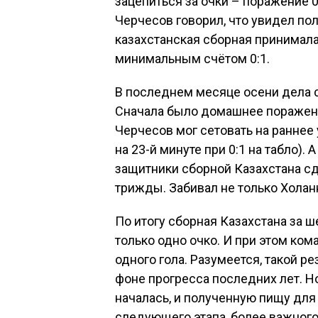
зацепиться за очки – поражение 0
Черчесов говорил, что увидел по
казахстанская сборная принимала 
минимальным счётом 0:1.
В последнем месяце осени дела с
Сначала было домашнее поражение
Черчесов мог сетовать на раннее
на 23-й минуте при 0:1 на табло).
защитники сборной Казахстана сд
трижды. Забивал не только Холанн
По итогу сборная Казахстана за ш
только одно очко. И при этом ком
одного гола. Разумеется, такой р
фоне прогресса последних лет. Но
началась, и полученную пищу дл
следующего этапа, более важного