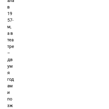
ала
в
19
57-
м,
а в
теа
тре
–
дв
ум
я
год
ам
и
по
зж