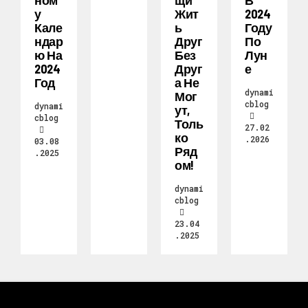
Ном
Щи
В
У
Жит
2024
Кале
Ь
Году
Ндар
Друг
По
Ю На
Без
Лун
2024
Друг
Е
Год
А Не
dynami
Мог
cblog
dynami
Ут,
cblog
Толь
27.02
Ко
.2026
03.08
Ряд
.2025
Ом!
dynami
cblog
23.04
.2025