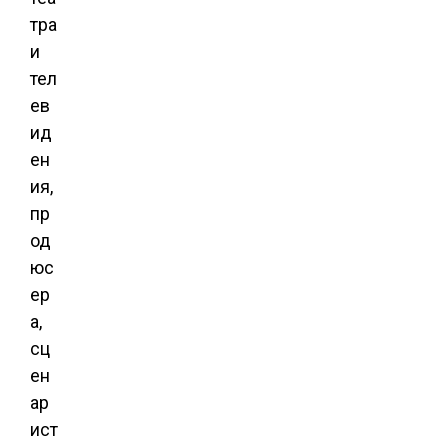
тра
и
тел
ев
ид
ен
ия,
пр
од
юс
ер
а,
сц
ен
ар
ист