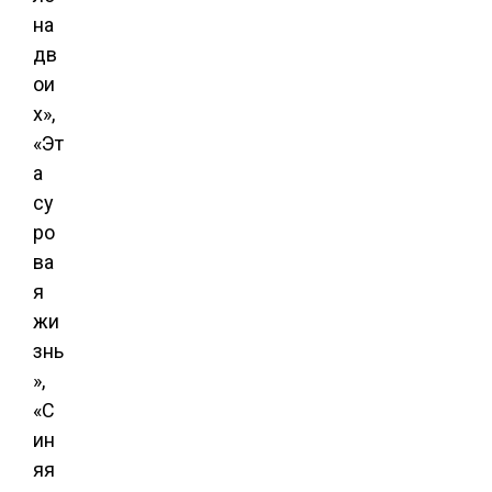
на
дв
ои
х»,
«Эт
а
су
ро
ва
я
жи
знь
»,
«С
ин
яя