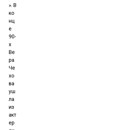
». В
ко
нц
е
90-
х
Ве
ра
Че
хо
ва
уш
ла
из
акт
ер