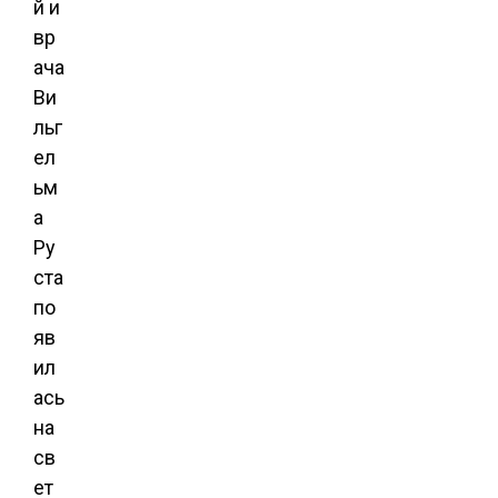
й и
вр
ача
Ви
льг
ел
ьм
а
Ру
ста
по
яв
ил
ась
на
св
ет