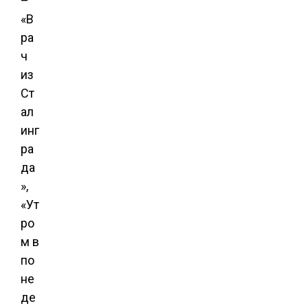
–
«В
ра
ч
из
Ст
ал
инг
ра
да
»,
«Ут
ро
м в
по
не
де