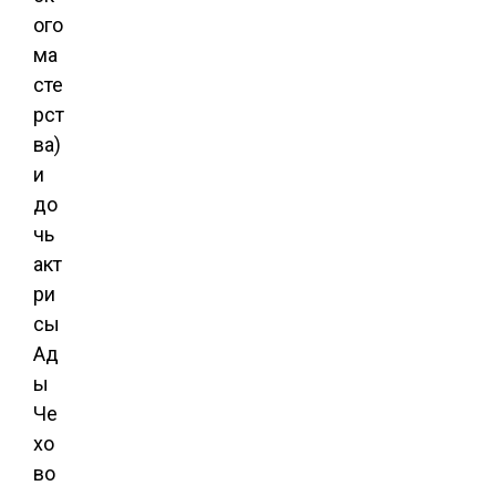
ого
ма
сте
рст
ва)
и
до
чь
акт
ри
сы
Ад
ы
Че
хо
во