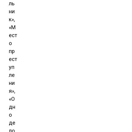
ль
ни
к»,
«М
ест
о
пр
ест
уп
ле
ни
я»,
«О
дн
о
де
ло