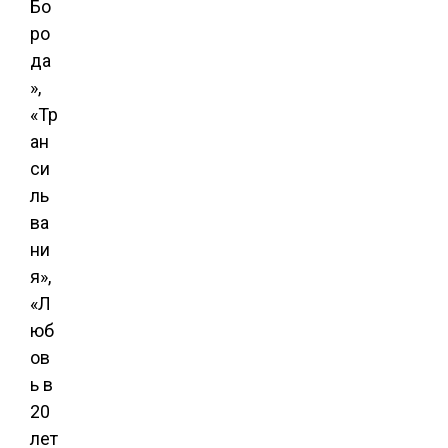
Бо
ро
да
»,
«Тр
ан
си
ль
ва
ни
я»,
«Л
юб
ов
ь в
20
лет