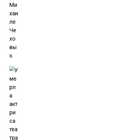
Ми
хаи
ле
Че
хо
вы
х.