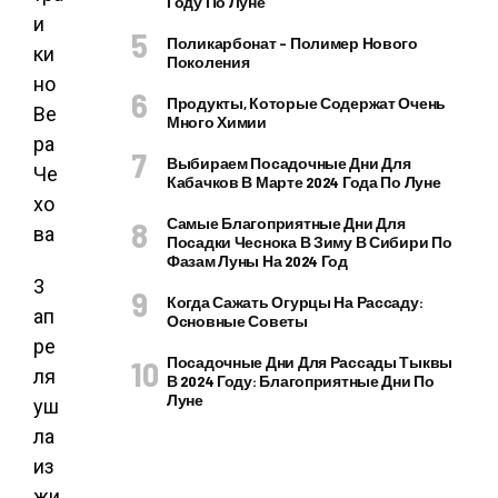
Году По Луне
Поликарбонат – Полимер Нового
Поколения
Продукты, Которые Содержат Очень
Много Химии
Выбираем Посадочные Дни Для
Кабачков В Марте 2024 Года По Луне
Самые Благоприятные Дни Для
Посадки Чеснока В Зиму В Сибири По
Фазам Луны На 2024 Год
3
Когда Сажать Огурцы На Рассаду:
ап
Основные Советы
ре
Посадочные Дни Для Рассады Тыквы
ля
В 2024 Году: Благоприятные Дни По
Луне
уш
ла
из
жи