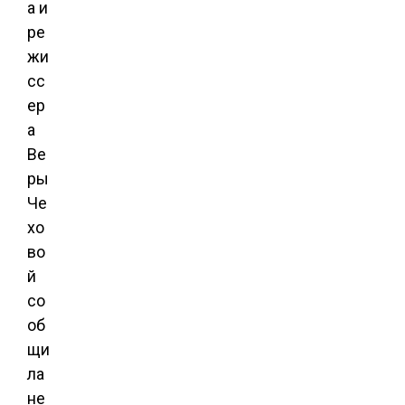
а и
ре
жи
сс
ер
а
Ве
ры
Че
хо
во
й
со
об
щи
ла
не