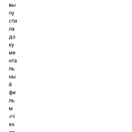
вы
пу
сти
ла
до
ку
ме
нта
ль
ны
й
фи
ль
м
«Ч
ех