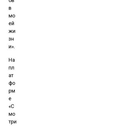
ов
в
мо
ей
жи
зн
и».
На
пл
ат
фо
рм
е
«С
мо
три