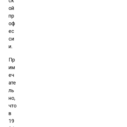
ск
ой
пр
оф
ес
си
и.
Пр
им
еч
ате
ль
но,
что
в
19