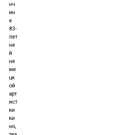
нч
ин
е
83-
лет
не
й
не
ме
цк
ой
арт
ист
ки
ки
но,
теа