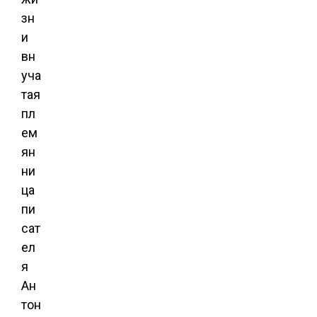
зн
и
вн
уча
тая
пл
ем
ян
ни
ца
пи
сат
ел
я
Ан
тон