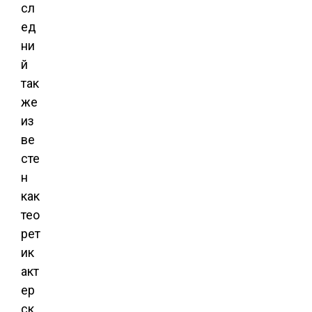
сл
ед
ни
й
так
же
из
ве
сте
н
как
тео
рет
ик
акт
ер
ск