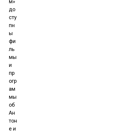
м»
до
сту
пн
ы
фи
ль
мы
и
пр
огр
ам
мы
об
Ан
тон
е и