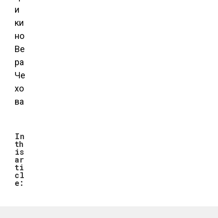
In
th
is
ar
ti
cl
e: