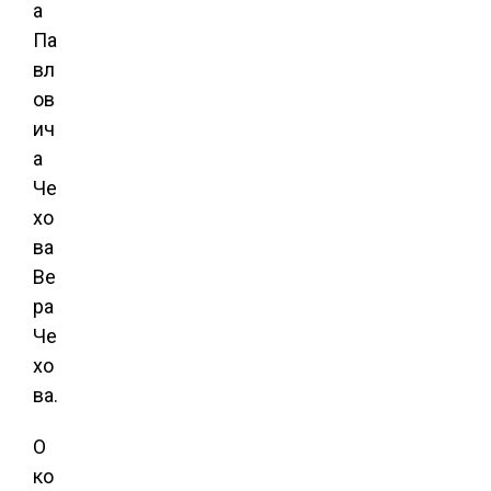
а
Па
вл
ов
ич
а
Че
хо
ва
Ве
ра
Че
хо
ва.
О
ко