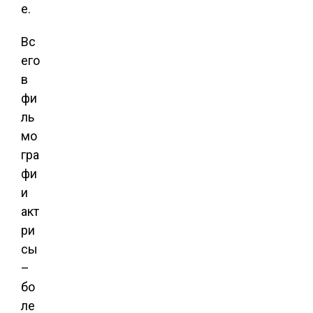
е.
Вс
его
в
фи
ль
мо
гра
фи
и
акт
ри
сы
–
бо
ле