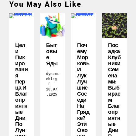
You May Also Like
Цел
Быт
Поч
Пос
И
Овы
Ему
Адка
Пик
Е
Мор
Клуб
Иро
Яды
Ковь
Ники
Вани
И
Сем
dynami
Я
Лук
Ена
cblog
Пер
Луч
Ми:
Ца И
Шие
Выб
20.07
Благ
Сос
Ирае
.2025
Опр
Еди
М
Иятн
На
Благ
Ые
Гряд
Опр
Дни
Ке?
Иятн
По
Эти
Ые
Лун
Ово
Дни