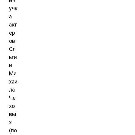
Вн
учк
а
акт
ер
ов
Ол
ьги
и
Ми
хаи
ла
Че
хо
вы
х
(по