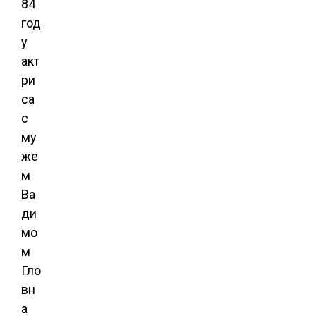
84
год
у
акт
ри
са
с
му
же
м
Ва
ди
мо
м
Гло
вн
а