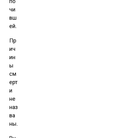
по
чи
вш
ей.
Пр
ич
ин
ы
см
ерт
и
не
наз
ва
ны.