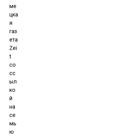
ме
цка
я
газ
ета
Zei
t
со
сс
ыл
ко
й
на
се
мь
ю