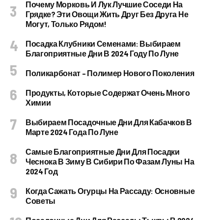
Почему Морковь И Лук Лучшие Соседи На
Грядке? Эти Овощи Жить Друг Без Друга Не
Могут, Только Рядом!
Посадка Клубники Семенами: Выбираем
Благоприятные Дни В 2024 Году По Луне
Поликарбонат – Полимер Нового Поколения
Продукты, Которые Содержат Очень Много
Химии
Выбираем Посадочные Дни Для Кабачков В
Марте 2024 Года По Луне
Самые Благоприятные Дни Для Посадки
Чеснока В Зиму В Сибири По Фазам Луны На
2024 Год
Когда Сажать Огурцы На Рассаду: Основные
Советы