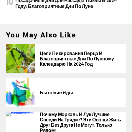
Посадочные Дни Для Рассады Тыквы В 2024
Году: Благоприятные Дни По Луне
You May Also Like
Цели Пикирования Перца И
Благоприятные Дни По Лунному
Календарю На 2024 Год
Бытовые Яды
Почему Морковь И Лук Лучшие
Соседи На Грядке? Эти Овощи Жить
Друг Без Друга Не Могут, Только
Рядом!