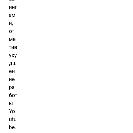
инг
ам
и,
от
ме
тив
уху
дш
ен
ие
ра
бот
ы
Yo
utu
be.