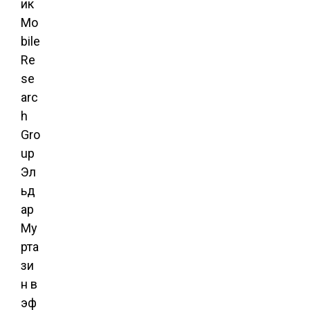
ик
Mo
bile
Re
se
arc
h
Gro
up
Эл
ьд
ар
Му
рта
зи
н в
эф