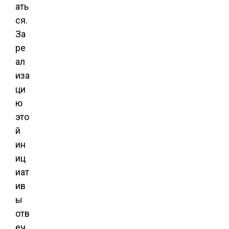
ать
ся.
За
ре
ал
иза
ци
ю
это
й
ин
иц
иат
ив
ы
отв
еч