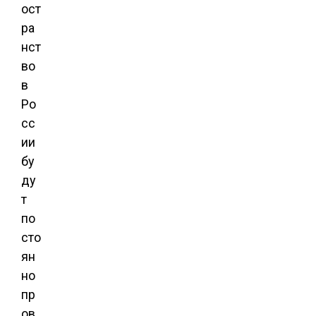
ост
ра
нст
во
в
Ро
сс
ии
бу
ду
т
по
сто
ян
но
пр
ов