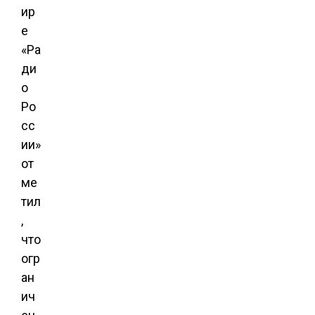
ир
е
«Ра
ди
о
Ро
сс
ии»
от
ме
тил
,
что
огр
ан
ич