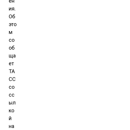
ен
ия.
Об
это
м
со
об
ща
ет
ТА
СС
со
сс
ыл
ко
й
на