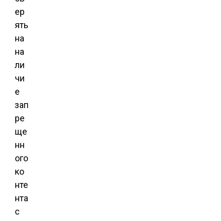
ер
ять
на
на
ли
чи
е
зап
ре
ще
нн
ого
ко
нте
нта
с