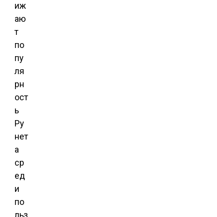
иж
аю
т
по
пу
ля
рн
ост
ь
Ру
нет
а
ср
ед
и
по
льз