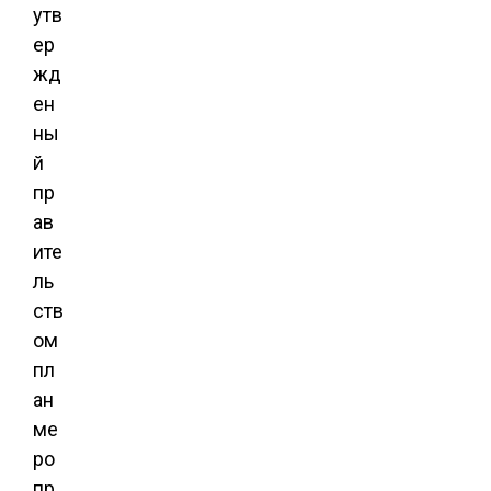
утв
ер
жд
ен
ны
й
пр
ав
ите
ль
ств
ом
пл
ан
ме
ро
пр