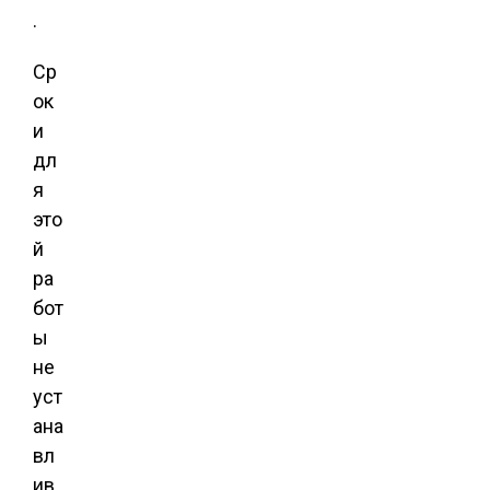
.
Ср
ок
и
дл
я
это
й
ра
бот
ы
не
уст
ана
вл
ив