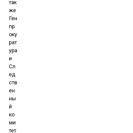
так
же
Ген
пр
оку
рат
ура
и
Сл
ед
ств
ен
ны
й
ко
ми
тет