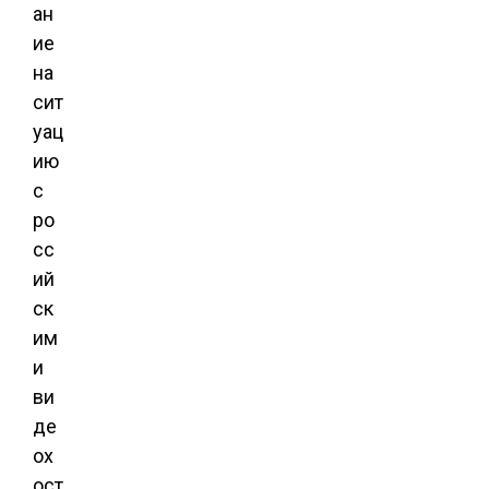
ан
ие
на
сит
уац
ию
с
ро
сс
ий
ск
им
и
ви
де
ох
ост