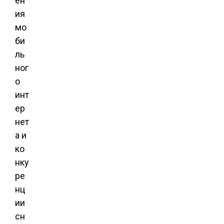
ен
ия
мо
би
ль
ног
о
инт
ер
нет
а и
ко
нку
ре
нц
ии
сн