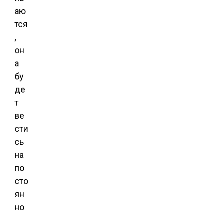
аю
тся
,
он
а
бу
де
т
ве
сти
сь
на
по
сто
ян
но