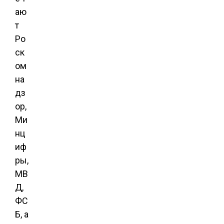
аю
т
Ро
ск
ом
на
дз
ор,
Ми
нц
иф
ры,
МВ
Д,
ФС
Б, а