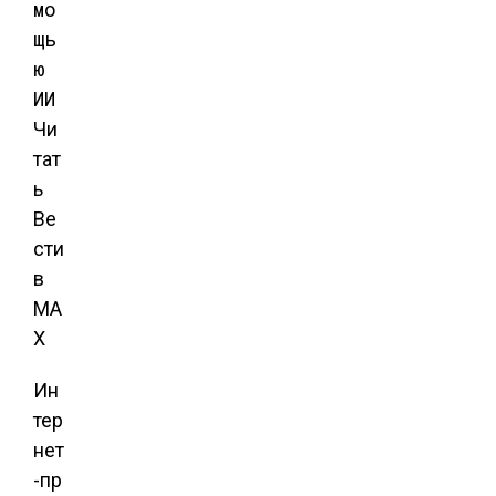
Чи
тат
ь
Ве
сти
в
MA
X
Ин
тер
нет
-пр