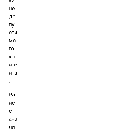
ки
не
до
пу
сти
мо
го
ко
нте
нта
.
Ра
не
е
ана
лит