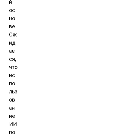
й
ос
но
ве.
Ож
ид
ает
ся,
что
ис
по
льз
ов
ан
ие
ИИ
по