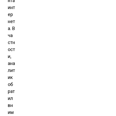
нта
инт
ер
нет
а. В
ча
стн
ост
и,
ана
лит
ик
об
рат
ил
вн
им