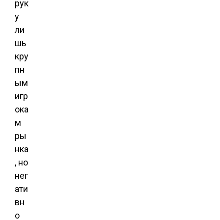
рук
у
ли
шь
кру
пн
ым
игр
ока
м
ры
нка
, но
нег
ати
вн
о