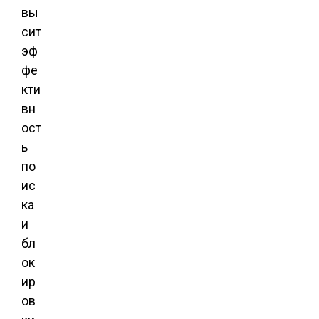
вы
сит
эф
фе
кти
вн
ост
ь
по
ис
ка
и
бл
ок
ир
ов