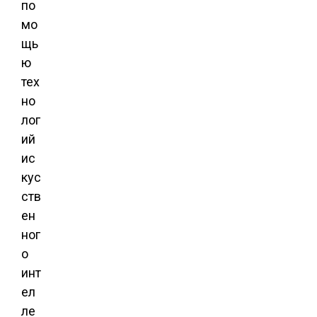
по
мо
щь
ю
тех
но
лог
ий
ис
кус
ств
ен
ног
о
инт
ел
ле