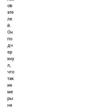
ов
ате
ле
й.
Он
по
дч
ер
кну
л,
что
так
ие
ме
ры
на