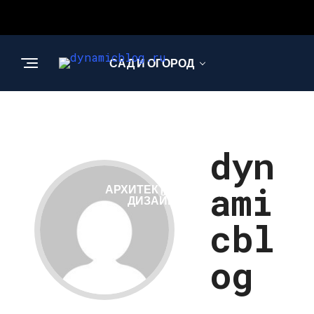
САД И ОГОРОД
НАУКА И
ТЕХНОЛОГИИ
dyn
ami
АРХИТЕКТУРА И
ДИЗАЙН
cbl
og