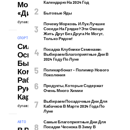
Московским
Календарю На 2024 Год
«Динамо»
Бытовые Яды
dynamicblog
12.06.2025
Почему Морковь И Лук Лучшие
Соседи На Грядке? Эти Овощи
Жить Друг Без Друга Не Могут,
СПОРТ
Только Рядом!
Силкин – Об
Посадка Клубники Семенами:
Осипенко: «Ему
Выбираем Благоприятные Дни В
2024 Году По Луне
Было Бы
Комфортнее
Поликарбонат – Полимер Нового
Поколения
Работать Под
Продукты, Которые Содержат
Руководством
Очень Много Химии
Карпина»
Выбираем Посадочные Дни Для
dynamicblog
12.06.2025
Кабачков В Марте 2024 Года По
Луне
АВТО
Самые Благоприятные Дни Для
Посадки Чеснока В Зиму В
В России Введут