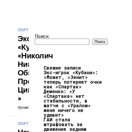
СПОРТ
Поиск
Экс-Игрок
Поиск
«Кубани»:
«Николич
Никого Не
Свежие записи
Обманул, Всё
Экс-игрок «Кубани»:
«Может, «Зенит»
Прошло
теперь потеряет очки
как «Спартак»
Цивилизованно
Деменко: «У
«Спартака» нет
»
стабильности, в
матче с «Уралом»
dynamicblog
12.06.2025
меня ничего не
удивит»
ГАИ стала
СПОРТ
штрафовать за
движение задним
Наумов – О