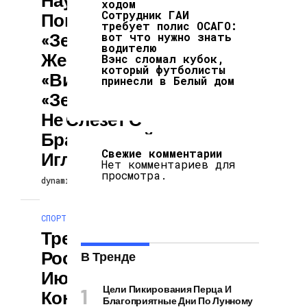
ходом
Сотрудник ГАИ
Покупке
требует полис ОСАГО:
«Зенитом»
вот что нужно знать
водителю
Жерсона:
Вэнс сломал кубок,
который футболисты
«Видимо,
принесли в Белый дом
«Зенит» Никогда
Не Слезет С
Бразильской
Свежие комментарии
Иглы»
Нет комментариев для
просмотра.
dynamicblog
12.06.2025
СПОРТ
Тренер Сборной
России Карпин 12
В Тренде
Июня Подпишет
Цели Пикирования Перца И
Контракт С
Благоприятные Дни По Лунному