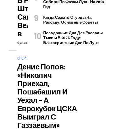
Сибири По Фазам Луны На 2024
Штрафы Для
Год
Самокатчиков И
Когда Сажать Огурцы На
Рассаду: Основные Советы
Велосипедисто
В
Посадочные Дни Для Рассады
Тыквы В 2024 Году:
dynamicblog
12.06.2025
Благоприятные Дни По Луне
СПОРТ
Денис Попов:
«Николич
Приехал,
Пошабашил И
Уехал – А
Еврокубок ЦСКА
Выиграл С
Газзаевым»