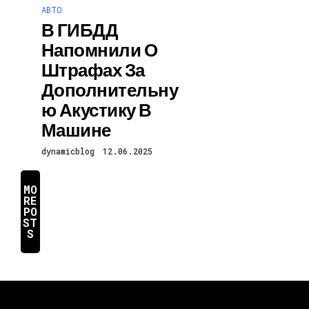
АВТО
В ГИБДД
Напомнили О
Штрафах За
Дополнительну
Ю Акустику В
Машине
dynamicblog
12.06.2025
MO
RE
PO
ST
S